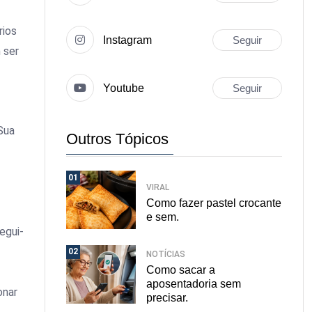
rios
Instagram
Seguir
 ser
Youtube
Seguir
Sua
Outros Tópicos
01
VIRAL
Como fazer pastel crocante
e sem.
egui-
02
NOTÍCIAS
Como sacar a
aposentadoria sem
onar
precisar.