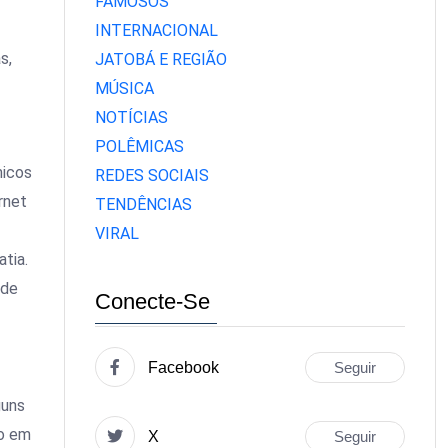
FAMOSOS
INTERNACIONAL
s,
JATOBÁ E REGIÃO
MÚSICA
NOTÍCIAS
POLÊMICAS
micos
REDES SOCIAIS
rnet
TENDÊNCIAS
VIRAL
tia.
 de
Conecte-Se
Facebook
Seguir
guns
ão em
X
Seguir