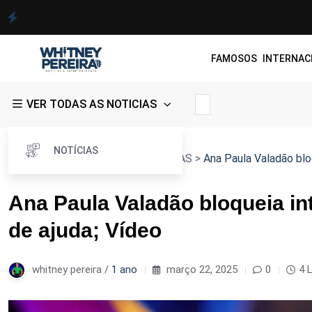
FAMOSOS
INTERNAC
VER TODAS AS NOTICIAS
NOTÍCIAS
Whitney Pereira
>
Blog
>
POLÊMICAS
>
Ana Paula Valadão blo
Ana Paula Valadão bloqueia in
de ajuda; Vídeo
whitney pereira /
1 ano
março 22, 2025
0
4 