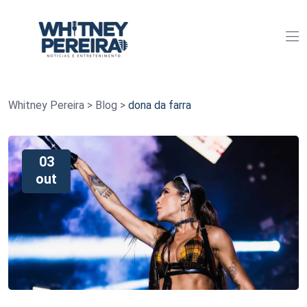
Whitney Pereira
>
Blog
>
dona da farra
03
out