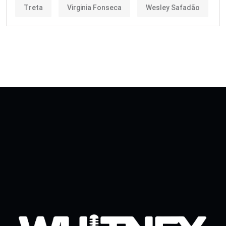
Treta
Virginia Fonseca
Wesley Safadão