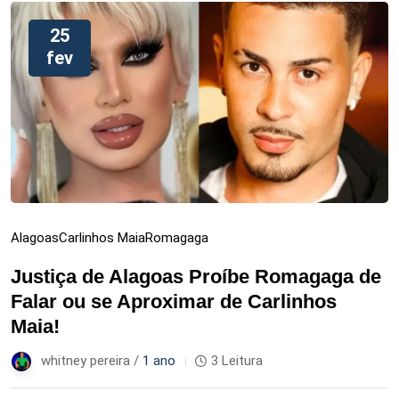
25
fev
Alagoas
Carlinhos Maia
Romagaga
Justiça de Alagoas Proíbe Romagaga de
Falar ou se Aproximar de Carlinhos
Maia!
whitney pereira /
1 ano
3 Leitura