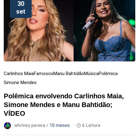
30
set
Carlinhos Maia
Famosos
Manu Bahtidão
Música
Polêmica
Simone Mendes
Polêmica envolvendo Carlinhos Maia,
Simone Mendes e Manu Bahtidão;
VÍDEO
whitney pereira /
10 meses
6 Leitura