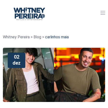
Whitney Pereira
>
Blog
>
carlinhos maia
02
dez