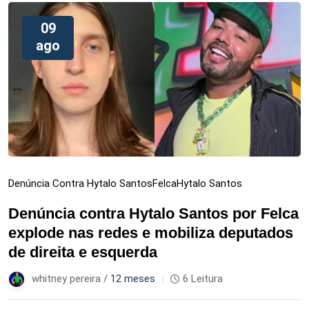
09
ago
Denúncia Contra Hytalo Santos
Felca
Hytalo Santos
Denúncia contra Hytalo Santos por Felca
explode nas redes e mobiliza deputados
de direita e esquerda
whitney pereira /
12 meses
6 Leitura