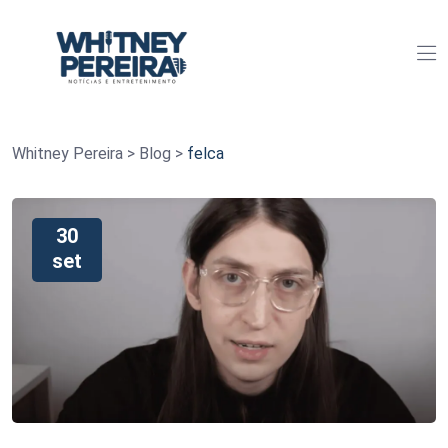
Whitney Pereira
>
Blog
>
felca
30
set