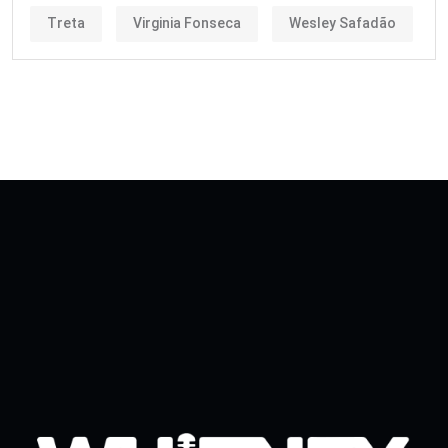
Treta
Virginia Fonseca
Wesley Safadão