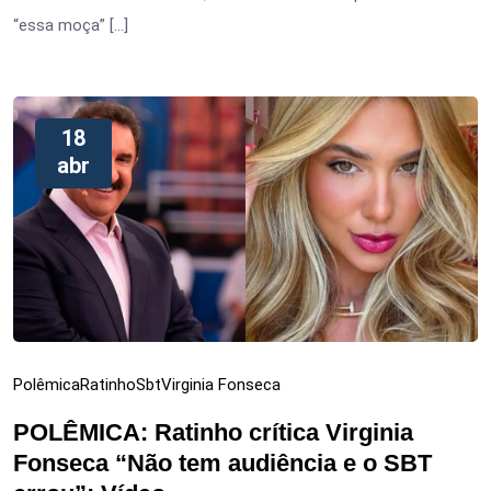
“essa moça” […]
18
abr
Polêmica
Ratinho
Sbt
Virginia Fonseca
POLÊMICA: Ratinho crítica Virginia
Fonseca “Não tem audiência e o SBT