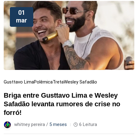
01
mar
Gusttavo Lima
Polêmica
Treta
Wesley Safadão
Briga entre Gusttavo Lima e Wesley
Safadão levanta rumores de crise no
forró!
whitney pereira /
5 meses
6 Leitura