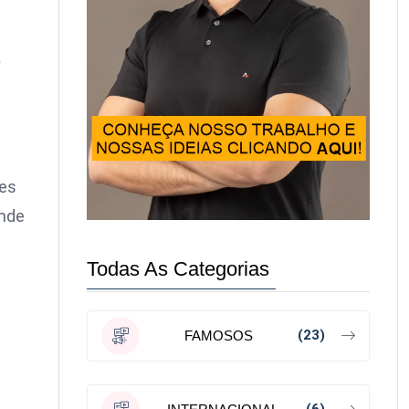
o
res
ande
Todas As Categorias
(23)
FAMOSOS