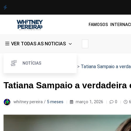
FAMOSOS
INTERNAC
VER TODAS AS NOTICIAS
NOTÍCIAS
Whitney Pereira
>
Blog
>
NOTÍCIAS
>
Tatiana Sampaio a verdad
Tatiana Sampaio a verdadeira e
whitney pereira /
5 meses
março 1, 2026
0
6