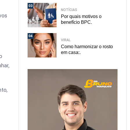
03
NOTÍCIAS
vos
Por quais motivos o
benefício BPC.
04
VIRAL
Como harmonizar o rosto
em casa:.
o
har,
to,