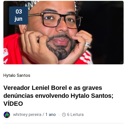
03
jun
Hytalo Santos
Vereador Leniel Borel e as graves
denúncias envolvendo Hytalo Santos;
VÍDEO
whitney pereira /
1 ano
6 Leitura