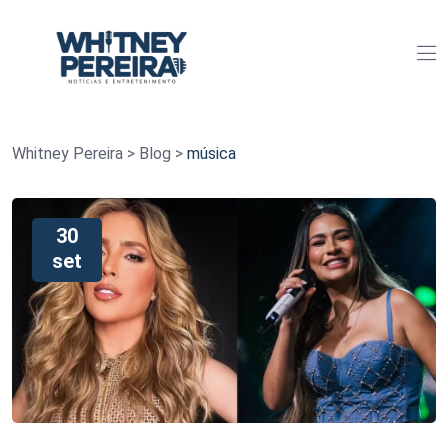
Whitney Pereira
>
Blog
>
música
30
set